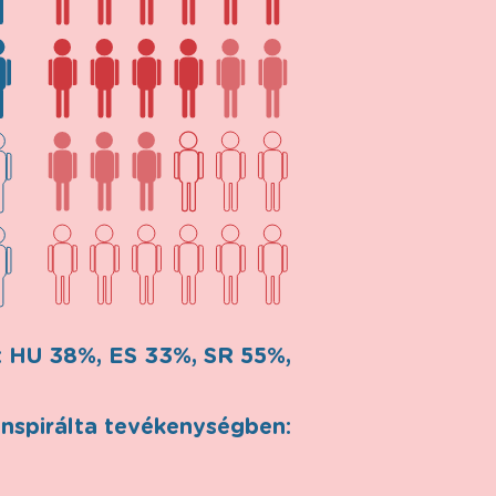
: HU 38%, ES 33%, SR 55%,
nspirálta tevékenységben: