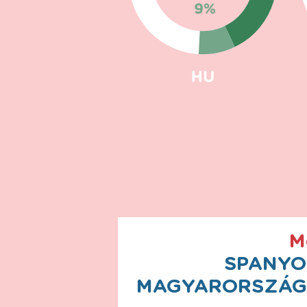
M
SPANYO
MAGYARORSZÁGON