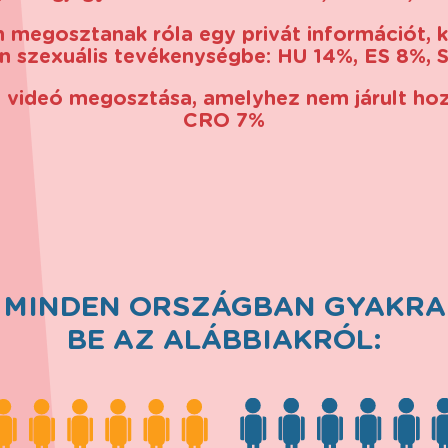
n megosztanak róla egy privát információt, 
en szexuális tevékenységbe: HU 14%, ES 8%,
y videó megosztása, amelyhez nem járult hoz
CRO 7%
AK MINDEN ORSZÁGBAN GYAKR
BE AZ ALÁBBIAKRÓL: