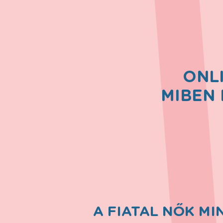
ONL
MIBEN 
A FIATAL NŐK M