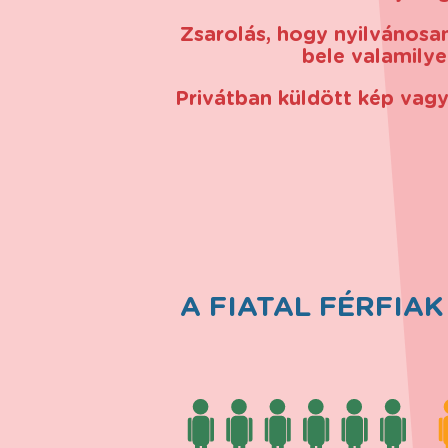
Zsarolás, hogy nyilvánosa
bele valamily
Privátban küldött kép vag
A FIATAL FÉRFI