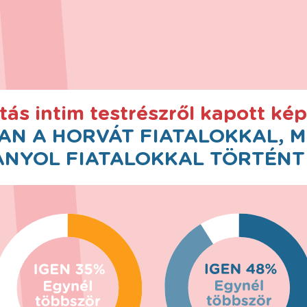
atás intim testrészről kapott ké
N A HORVÁT FIATALOKKAL, 
ANYOL FIATALOKKAL TÖRTÉNT