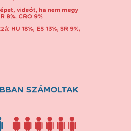
képet, videót, ha nem megy
 SR 8%, CRO 9%
zá: HU 18%, ES 13%, SR 9%,
ABBAN SZÁMOLTAK