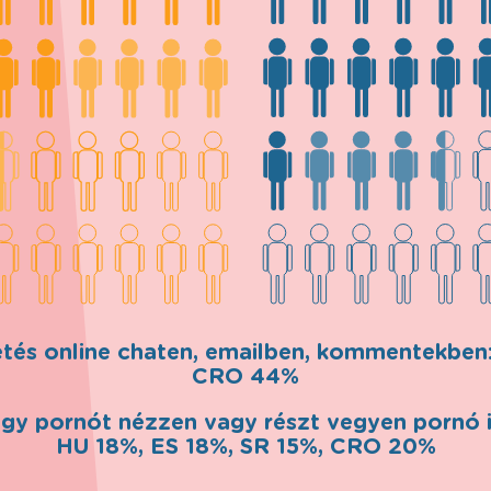
getés online chaten, emailben, kommentekben
CRO 44%
gy pornót nézzen vagy részt vegyen pornó i
HU 18%, ES 18%, SR 15%, CRO 20%