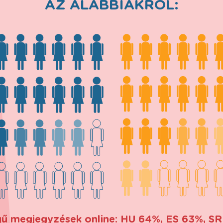
AZ ALÁBBIAKRÓL:
egű megjegyzések online: HU 64%, ES 63%, 