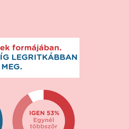
pek formájában.
MÍG LEGRITKÁBBAN
 MEG.